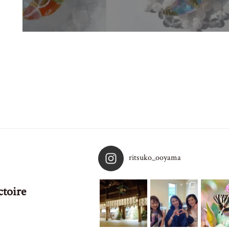
ritsuko_ooyama
oire